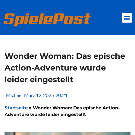
Zum
Inhalt
springen
BROWSER GAMES
CLIENT-GAMES
MINI-GAMES
Wonder Woman: Das epische
Action-Adventure wurde
leider eingestellt
Michael
März 12, 2025
20:21
Startseite
»
Wonder Woman: Das epische Action-
Adventure wurde leider eingestellt