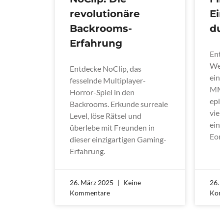
revolutionäre
E
Backrooms-
d
Erfahrung
En
Wel
Entdecke NoClip, das
ein
fesselnde Multiplayer-
MM
Horror-Spiel in den
ep
Backrooms. Erkunde surreale
vi
Level, löse Rätsel und
ei
überlebe mit Freunden in
Eo
dieser einzigartigen Gaming-
Erfahrung.
26. März 2025
Keine
26
Kommentare
Ko