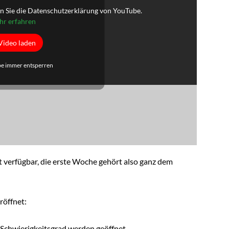
n Sie die Datenschutzerklärung von YouTube.
r erfahren
Video laden
e immer entsperren
kt verfügbar, die erste Woche gehört also ganz dem
röffnet:
Schwierigkeitsgrad werden geöffnet.