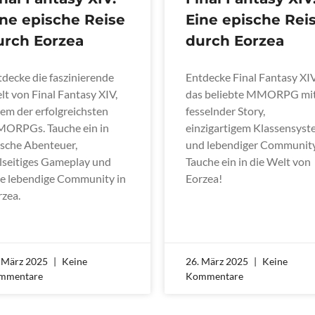
ine epische Reise
Eine epische Rei
urch Eorzea
durch Eorzea
tdecke die faszinierende
Entdecke Final Fantasy XIV
t von Final Fantasy XIV,
das beliebte MMORPG mi
em der erfolgreichsten
fesselnder Story,
ORPGs. Tauche ein in
einzigartigem Klassensys
ische Abenteuer,
und lebendiger Community
elseitiges Gameplay und
Tauche ein in die Welt von
ne lebendige Community in
Eorzea!
rzea.
. März 2025
Keine
26. März 2025
Keine
mmentare
Kommentare