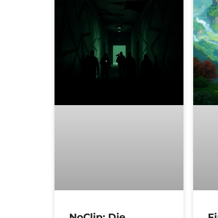
NoClip: Die
Fi