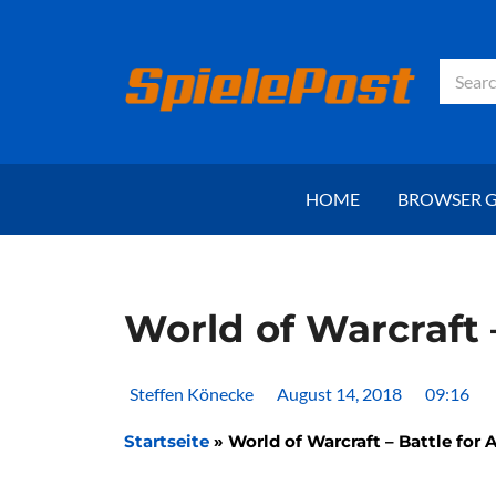
Zum
Inhalt
springen
Suche
HOME
BROWSER 
World of Warcraft –
Steffen Könecke
August 14, 2018
09:16
Startseite
»
World of Warcraft – Battle for A