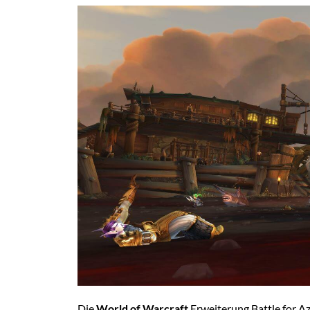
Die
World of Warcraft
Erweiterung Battle for Az