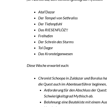
Atal’Dazar
Der Tempel von Sethraliss
Der Tiefenpfuhl
Das RIESENFLÖZ!!
Freihafen
Der Schrein des Sturms
Tol Dagor
Das Kronsteiganwesen
Diese Woche erwartet euch:
Chronist Schoopa in Zuldazar und Boralus hat
die Quest auch im Abenteuerführer beginnen, w
Anforderung für den Abschluss der Quest:
Schwierigkeitsgrad Mythisch ab.
Belohnung: eine Beutekiste mit einem Au