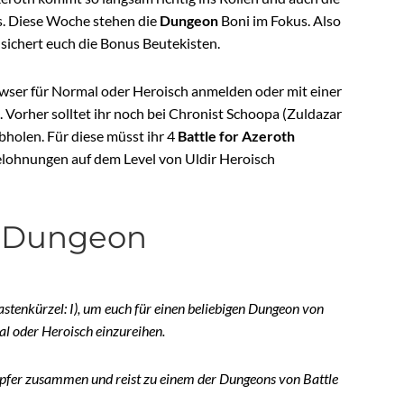
s. Diese Woche stehen die
Dungeon
Boni im Fokus. Also
 sichert euch die Bonus Beutekisten.
ser für Normal oder Heroisch anmelden oder mit einer
 Vorher solltet ihr noch bei Chronist Schoopa (Zuldazar
bholen. Für diese müsst ihr 4
Battle for Azeroth
elohnungen auf dem Level von Uldir Heroisch
– Dungeon
tenkürzel: I), um euch für einen beliebigen Dungeon von
l oder Heroisch einzureihen.
pfer zusammen und reist zu einem der Dungeons von Battle