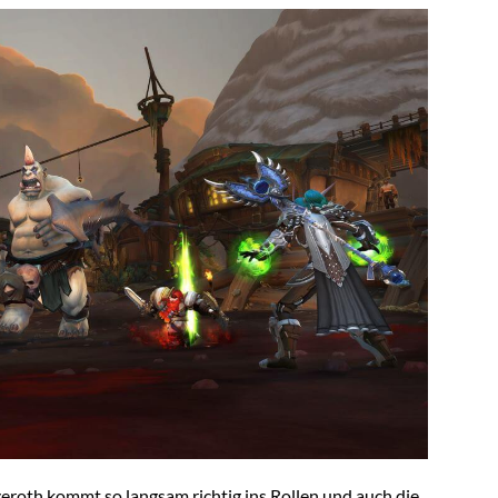
eroth kommt so langsam richtig ins Rollen und auch die