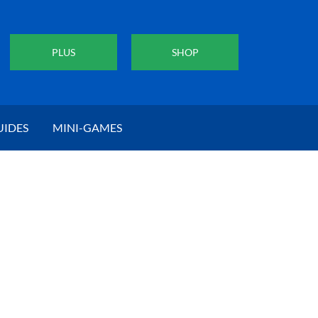
PLUS
SHOP
UIDES
MINI-GAMES