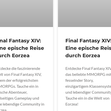
nal Fantasy XIV:
Final Fantasy XIV
ine epische Reise
Eine epische Rei
urch Eorzea
durch Eorzea
tdecke die faszinierende
Entdecke Final Fantasy XIV
t von Final Fantasy XIV,
das beliebte MMORPG mi
em der erfolgreichsten
fesselnder Story,
ORPGs. Tauche ein in
einzigartigem Klassensys
ische Abenteuer,
und lebendiger Community
elseitiges Gameplay und
Tauche ein in die Welt von
ne lebendige Community in
Eorzea!
rzea.