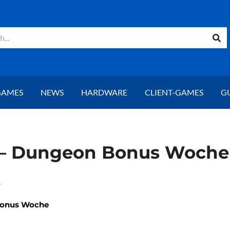
GAMES
NEWS
HARDWARE
CLIENT-GAMES
G
t – Dungeon Bonus Woche
8
Bonus Woche