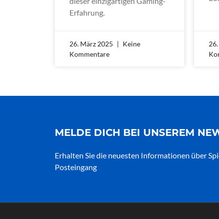
dieser einzigartigen Gaming-
Erfahrung.
26. März 2025
Keine
26
Kommentare
Ko
MELDE DICH BEI UNSEREM NE
Erhalten Sie die neuesten Informationen über Spi
Posteingang