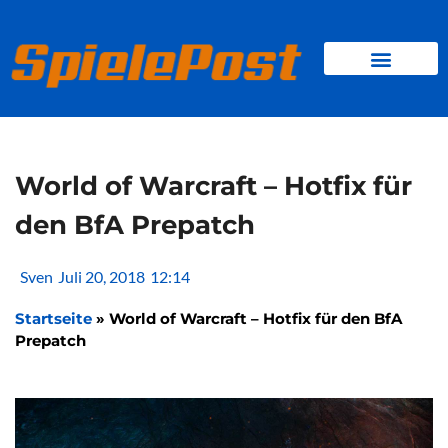
Zum
Inhalt
springen
BROWSER GAMES
CLIENT-GAMES
MINI-GAMES
World of Warcraft – Hotfix für
den BfA Prepatch
Sven
Juli 20, 2018
12:14
Startseite
»
World of Warcraft – Hotfix für den BfA
Prepatch