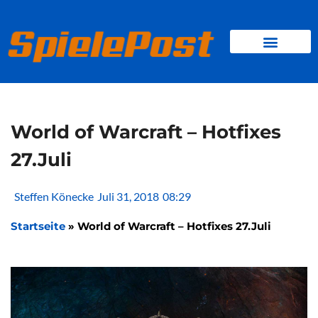
Zum
Inhalt
springen
BROWSER GAMES
CLIENT-GAMES
MINI-GAMES
World of Warcraft – Hotfixes
27.Juli
Steffen Könecke
Juli 31, 2018
08:29
Startseite
»
World of Warcraft – Hotfixes 27.Juli