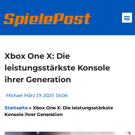
Zum
Inhalt
springen
BROWSER GAMES
CLIENT-GAMES
MINI-GAMES
Xbox One X: Die
leistungsstärkste Konsole
ihrer Generation
Michael
März 19, 2025
16:06
Startseite
»
Xbox One X: Die leistungsstärkste
Konsole ihrer Generation