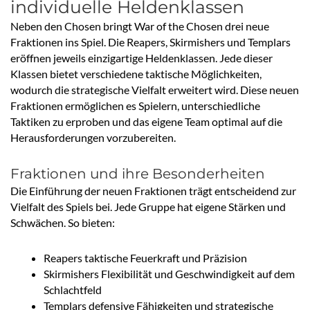
individuelle Heldenklassen
Neben den Chosen bringt War of the Chosen drei neue
Fraktionen ins Spiel. Die Reapers, Skirmishers und Templars
eröffnen jeweils einzigartige Heldenklassen. Jede dieser
Klassen bietet verschiedene taktische Möglichkeiten,
wodurch die strategische Vielfalt erweitert wird. Diese neuen
Fraktionen ermöglichen es Spielern, unterschiedliche
Taktiken zu erproben und das eigene Team optimal auf die
Herausforderungen vorzubereiten.
Fraktionen und ihre Besonderheiten
Die Einführung der neuen Fraktionen trägt entscheidend zur
Vielfalt des Spiels bei. Jede Gruppe hat eigene Stärken und
Schwächen. So bieten:
Reapers taktische Feuerkraft und Präzision
Skirmishers Flexibilität und Geschwindigkeit auf dem
Schlachtfeld
Templars defensive Fähigkeiten und strategische