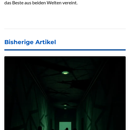
das Beste aus beiden Welten vereint.
Bisherige Artikel