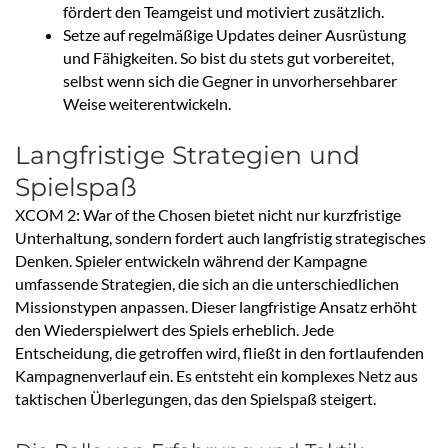
fördert den Teamgeist und motiviert zusätzlich.
Setze auf regelmäßige Updates deiner Ausrüstung
und Fähigkeiten. So bist du stets gut vorbereitet,
selbst wenn sich die Gegner in unvorhersehbarer
Weise weiterentwickeln.
Langfristige Strategien und
Spielspaß
XCOM 2: War of the Chosen bietet nicht nur kurzfristige
Unterhaltung, sondern fordert auch langfristig strategisches
Denken. Spieler entwickeln während der Kampagne
umfassende Strategien, die sich an die unterschiedlichen
Missionstypen anpassen. Dieser langfristige Ansatz erhöht
den Wiederspielwert des Spiels erheblich. Jede
Entscheidung, die getroffen wird, fließt in den fortlaufenden
Kampagnenverlauf ein. Es entsteht ein komplexes Netz aus
taktischen Überlegungen, das den Spielspaß steigert.