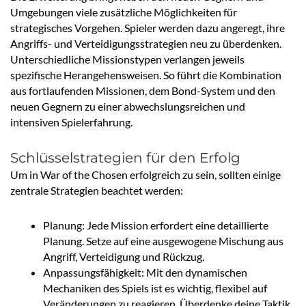
Umgebungen viele zusätzliche Möglichkeiten für
strategisches Vorgehen. Spieler werden dazu angeregt, ihre
Angriffs- und Verteidigungsstrategien neu zu überdenken.
Unterschiedliche Missionstypen verlangen jeweils
spezifische Herangehensweisen. So führt die Kombination
aus fortlaufenden Missionen, dem Bond-System und den
neuen Gegnern zu einer abwechslungsreichen und
intensiven Spielerfahrung.
Schlüsselstrategien für den Erfolg
Um in War of the Chosen erfolgreich zu sein, sollten einige
zentrale Strategien beachtet werden:
Planung: Jede Mission erfordert eine detaillierte
Planung. Setze auf eine ausgewogene Mischung aus
Angriff, Verteidigung und Rückzug.
Anpassungsfähigkeit: Mit den dynamischen
Mechaniken des Spiels ist es wichtig, flexibel auf
Veränderungen zu reagieren. Überdenke deine Taktik