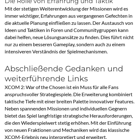
Die Rolle von Erfahrung und Taktik
Mit der stetigen Weiterentwicklung der Missionen wird es
immer wichtiger, Erfahrungen aus vergangenen Gefechten in
die aktuelle Planung einfließen zu lassen. Der Austausch von
Ideen und Taktiken in Foren und Communitygruppen kann
dabei helfen, neue Lösungsansätze zu finden. Dies führt nicht
nur zu einem besseren Gameplay, sondern auch zu einem
intensiveren Verständnis der Spielmechanismen.
Abschließende Gedanken und
weiterführende Links
XCOM 2: War of the Chosen ist ein Muss für alle Fans
anspruchsvoller Strategiespiele. Die Erweiterung kombiniert
taktische Tiefe mit einer breiten Palette innovativer Features.
Neben spannenden Missionen und individuellen Gegnern
bietet das Spiel langfristige strategische Herausforderungen,
die den Wiederspielwert stetig erhöhen. Mit der Einführung
von neuen Fraktionen und Mechaniken wird das klassische
XCOM-Erlebnis neu interpretiert und erweitert.