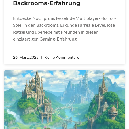
Backrooms-Erfahrung
Entdecke NoClip, das fesselnde Multiplayer-Horror-
Spiel in den Backrooms. Erkunde surreale Level, löse
Rätsel und überlebe mit Freunden in dieser
einzigartigen Gaming-Erfahrung.
26. März 2025
Keine Kommentare