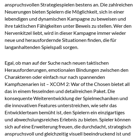
anspruchsvollen Strategiespielen bestens an. Die zahlreichen
Neuerungen bieten Spielern die Möglichkeit, sich in einer
lebendigen und dynamischen Kampagne zu beweisen und
ihre taktischen Fähigkeiten unter Beweis zu stellen. Wer den
Nervenkitzel liebt, wird in dieser Kampagne immer wieder
neue und herausfordernde Situationen finden, die für
langanhaltenden Spielspaß sorgen.
Egal, ob man auf der Suche nach neuen taktischen
Herausforderungen, emotionalen Bindungen zwischen den
Charakteren oder einfach nur nach spannenden
Kampfszenarien ist – XCOM 2: War of the Chosen bietet all
das in einem fesselnden und detailreichen Paket. Die
konsequente Weiterentwicklung der Spielmechaniken und
die innovativen Features unterstreichen, wie sehr das
Entwicklerteam bemüht ist, den Spielern ein einzigartiges
und abwechslungsreiches Erlebnis zu bieten. Spieler können
sich auf eine Erweiterung freuen, die durchdacht, strategisch
anspruchsvoll und gleichzeitig visuell beeindruckend ist und