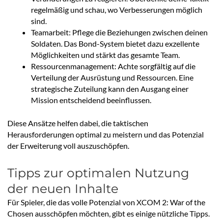
regelmäßig und schau, wo Verbesserungen möglich
sind.
Teamarbeit: Pflege die Beziehungen zwischen deinen
Soldaten. Das Bond-System bietet dazu exzellente
Möglichkeiten und stärkt das gesamte Team.
Ressourcenmanagement: Achte sorgfältig auf die
Verteilung der Ausrüstung und Ressourcen. Eine
strategische Zuteilung kann den Ausgang einer
Mission entscheidend beeinflussen.
Diese Ansätze helfen dabei, die taktischen
Herausforderungen optimal zu meistern und das Potenzial
der Erweiterung voll auszuschöpfen.
Tipps zur optimalen Nutzung
der neuen Inhalte
Für Spieler, die das volle Potenzial von XCOM 2: War of the
Chosen ausschöpfen möchten, gibt es einige nützliche Tipps.