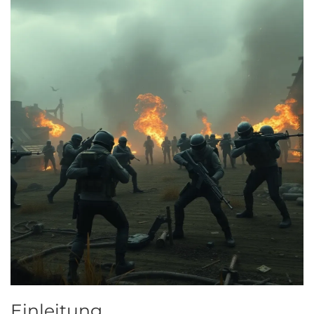
Einleitung