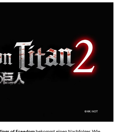
 Wings of Freedom
bekommt einen Nachfolger. Wie