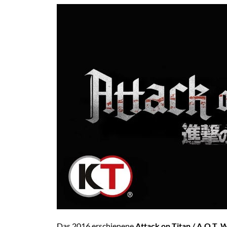
Das 2016 erschienene
Attack on Titan / A.O.T.