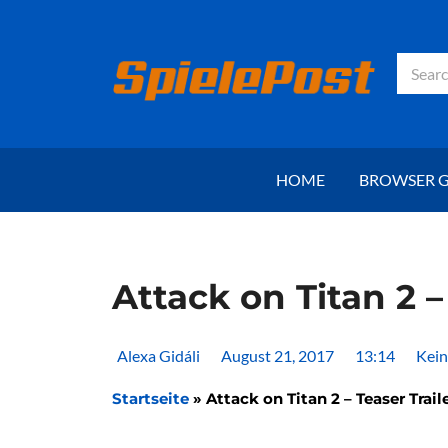
Zum
Inhalt
springen
Suche
HOME
BROWSER 
Attack on Titan 2 –
Alexa Gidáli
August 21, 2017
13:14
Kei
Startseite
»
Attack on Titan 2 – Teaser Trail