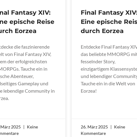
nal Fantasy XIV:
Final Fantasy XIV
ine epische Reise
Eine epische Rei
urch Eorzea
durch Eorzea
tdecke die faszinierende
Entdecke Final Fantasy XIV
t von Final Fantasy XIV,
das beliebte MMORPG mi
em der erfolgreichsten
fesselnder Story,
ORPGs. Tauche ein in
einzigartigem Klassensys
ische Abenteuer,
und lebendiger Community
elseitiges Gameplay und
Tauche ein in die Welt von
ne lebendige Community in
Eorzea!
rzea.
. März 2025
Keine
26. März 2025
Keine
mmentare
Kommentare