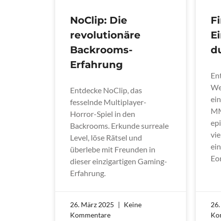
NoClip: Die
Fi
revolutionäre
E
Backrooms-
d
Erfahrung
En
Wel
Entdecke NoClip, das
ein
fesselnde Multiplayer-
MM
Horror-Spiel in den
ep
Backrooms. Erkunde surreale
vi
Level, löse Rätsel und
ei
überlebe mit Freunden in
Eo
dieser einzigartigen Gaming-
Erfahrung.
26. März 2025
Keine
26
Kommentare
Ko