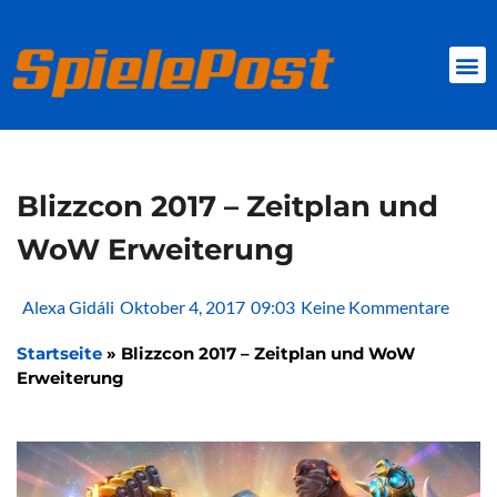
Zum
Inhalt
springen
BROWSER GAMES
CLIENT-GAMES
MINI-GAMES
Blizzcon 2017 – Zeitplan und
WoW Erweiterung
Alexa Gidáli
Oktober 4, 2017
09:03
Keine Kommentare
Startseite
»
Blizzcon 2017 – Zeitplan und WoW
Erweiterung