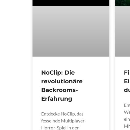
NoClip: Die
Fi
revolutionäre
E
Backrooms-
d
Erfahrung
En
Wel
Entdecke NoClip, das
ein
fesselnde Multiplayer-
MM
Horror-Spiel in den