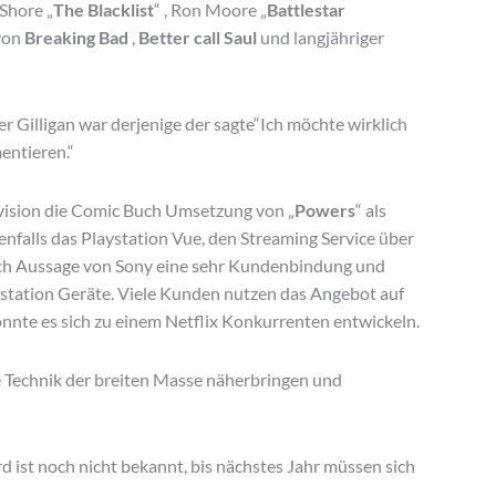
Shore „
The Blacklist
“ , Ron Moore „
Battlestar
 von
Breaking Bad
,
Better call Saul
und langjähriger
er Gilligan war derjenige der sagte“Ich möchte wirklich
entieren.“
evision die Comic Buch Umsetzung von „
Powers
“ als
falls das Playstation Vue, den Streaming Service über
ach Aussage von Sony eine sehr Kundenbindung und
aystation Geräte. Viele Kunden nutzen das Angebot auf
önnte es sich zu einem Netflix Konkurrenten entwickeln.
e Technik der breiten Masse näherbringen und
d ist noch nicht bekannt, bis nächstes Jahr müssen sich