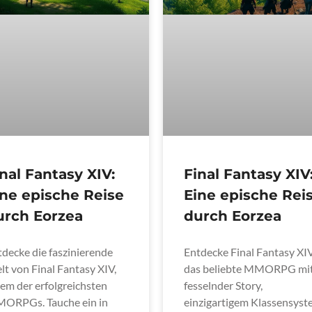
nal Fantasy XIV:
Final Fantasy XIV
ine epische Reise
Eine epische Rei
urch Eorzea
durch Eorzea
tdecke die faszinierende
Entdecke Final Fantasy XIV
t von Final Fantasy XIV,
das beliebte MMORPG mi
em der erfolgreichsten
fesselnder Story,
ORPGs. Tauche ein in
einzigartigem Klassensys