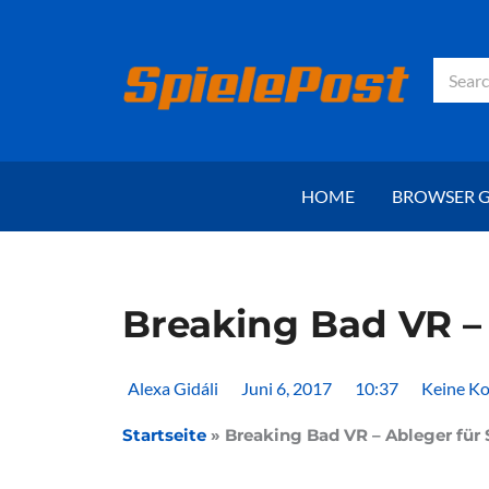
Zum
Inhalt
springen
Suche
HOME
BROWSER 
Breaking Bad VR – 
Alexa Gidáli
Juni 6, 2017
10:37
Keine K
Startseite
»
Breaking Bad VR – Ableger für