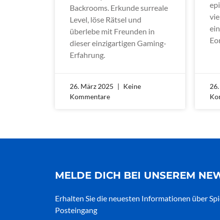
ep
Backrooms. Erkunde surreale
vi
Level, löse Rätsel und
ei
überlebe mit Freunden in
Eo
dieser einzigartigen Gaming-
Erfahrung.
26. März 2025
Keine
26
Kommentare
Ko
MELDE DICH BEI UNSEREM NE
Erhalten Sie die neuesten Informationen über Spi
Posteingang