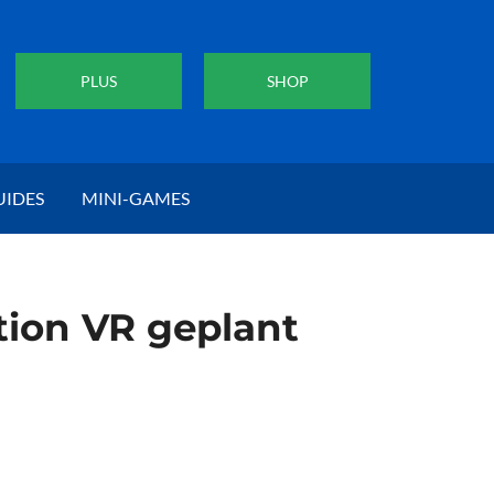
PLUS
SHOP
UIDES
MINI-GAMES
tion VR geplant