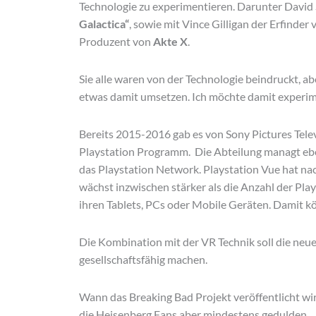
Technologie zu experimentieren. Darunter David 
Galactica“
, sowie mit Vince Gilligan der Erfinder
Produzent von
Akte X
.
Sie alle waren von der Technologie beindruckt, ab
etwas damit umsetzen. Ich möchte damit experim
Bereits 2015-2016 gab es von Sony Pictures Tel
Playstation Programm. Die Abteilung managt eben
das Playstation Network. Playstation Vue hat n
wächst inzwischen stärker als die Anzahl der Pl
ihren Tablets, PCs oder Mobile Geräten. Damit k
Die Kombination mit der VR Technik soll die neu
gesellschaftsfähig machen.
Wann das Breaking Bad Projekt veröffentlicht wir
die Heisenberg Fans aber mindestens gedulden.