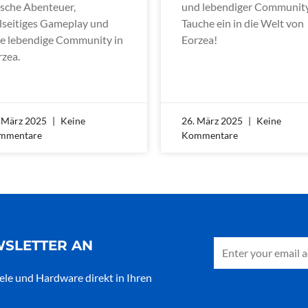
ische Abenteuer,
und lebendiger Community
elseitiges Gameplay und
Tauche ein in die Welt von
ne lebendige Community in
Eorzea!
rzea.
. März 2025
Keine
26. März 2025
Keine
mmentare
Kommentare
Email
WSLETTER AN
ele und Hardware direkt in Ihren