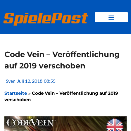
Zum
Inhalt
springen
BROWSER GAMES
CLIENT-GAMES
MINI-GAMES
Code Vein – Veröffentlichung
auf 2019 verschoben
Sven
Juli 12, 2018
08:55
Startseite
»
Code Vein – Veröffentlichung auf 2019
verschoben