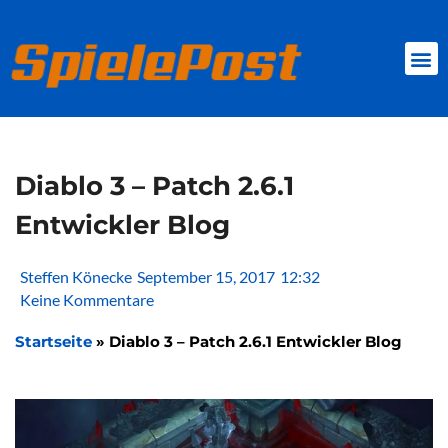
Zum
Inhalt
springen
BROWSER GAMES
CLIENT-GAMES
MINI-GAMES
Diablo 3 – Patch 2.6.1
Entwickler Blog
Steffen Könecke
September 15, 2017
12:32
Keine Kommentare
Startseite
»
Diablo 3 – Patch 2.6.1 Entwickler Blog