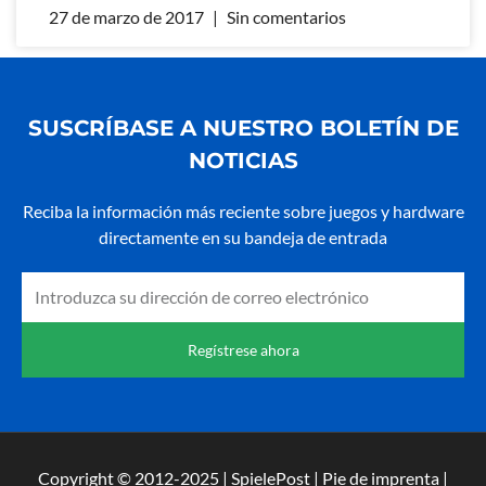
27 de marzo de 2017
Sin comentarios
SUSCRÍBASE A NUESTRO BOLETÍN DE
NOTICIAS
Reciba la información más reciente sobre juegos y hardware
directamente en su bandeja de entrada
Envíe
un
correo
Regístrese ahora
electrónico
a
Copyright © 2012-2025 | SpielePost | Pie de imprenta |