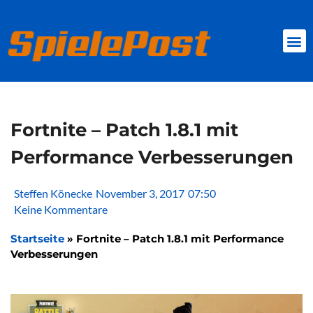
Zum
Inhalt
springen
BROWSER GAMES
CLIENT-GAMES
MINI-GAMES
Fortnite – Patch 1.8.1 mit
Performance Verbesserungen
Steffen Könecke
November 3, 2017
07:50
Keine Kommentare
Startseite
»
Fortnite – Patch 1.8.1 mit Performance
Verbesserungen