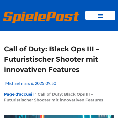
Skip
to
content
JEUX PAR NAVIGATEUR
JEUX CLIENTS
Call of Duty: Black Ops III –
Futuristischer Shooter mit
innovativen Features
Michael
mars 6, 2025
09:50
Page d'accueil
"
Call of Duty: Black Ops III –
Futuristischer Shooter mit innovativen Features