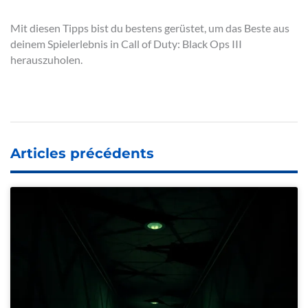
Mit diesen Tipps bist du bestens gerüstet, um das Beste aus
deinem Spielerlebnis in Call of Duty: Black Ops III
herauszuholen.
Articles précédents