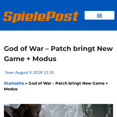
Zum
Inhalt
springen
BROWSER GAMES
CLIENT-GAMES
MINI-GAMES
God of War – Patch bringt New
Game + Modus
Sven
August 9, 2018
11:35
Startseite
»
God of War – Patch bringt New Game +
Modus