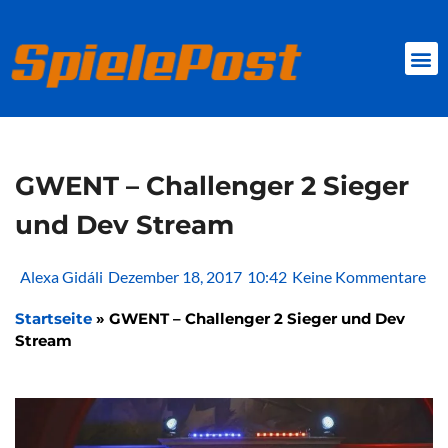
Zum
Inhalt
springen
BROWSER GAMES
CLIENT-GAMES
MINI-GAMES
GWENT – Challenger 2 Sieger
und Dev Stream
Alexa Gidáli
Dezember 18, 2017
10:42
Keine Kommentare
Startseite
»
GWENT – Challenger 2 Sieger und Dev
Stream