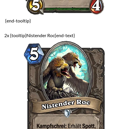
{end-tooltip}
2x {tooltip}Nistender Roc{end-text}