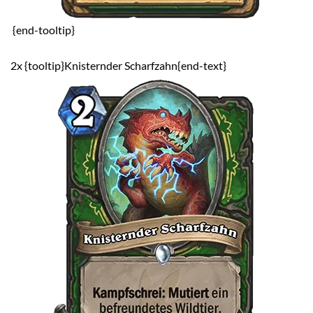
{end-tooltip}
2x {tooltip}Knisternder Scharfzahn{end-text}