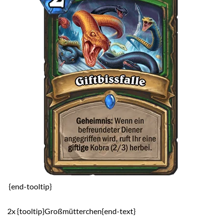
{end-tooltip}
2x {tooltip}Großmütterchen{end-text}