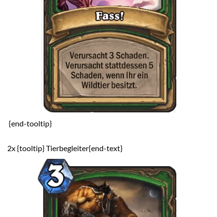
{end-tooltip}
2x {tooltip} Tierbegleiter{end-text}