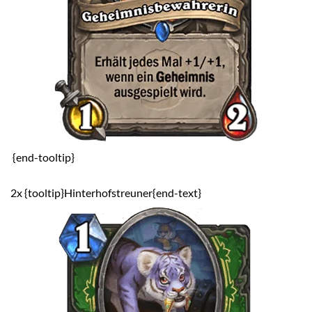
{end-tooltip}
2x {tooltip}Hinterhofstreuner{end-text}