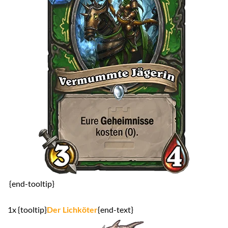
{end-tooltip}
1x {tooltip}
Der Lichköter
{end-text}