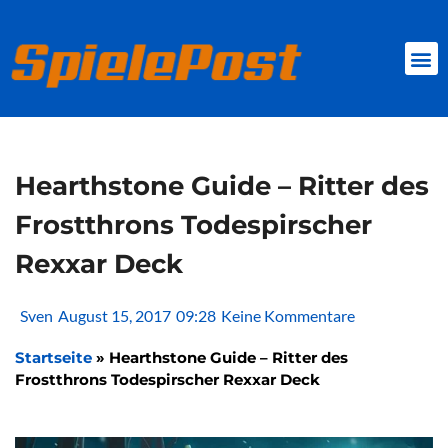
Zum
Inhalt
springen
BROWSER GAMES
CLIENT-GAMES
MINI-GAMES
Hearthstone Guide – Ritter des
Frostthrons Todespirscher
Rexxar Deck
Sven
August 15, 2017
09:28
Keine Kommentare
Startseite
»
Hearthstone Guide – Ritter des
Frostthrons Todespirscher Rexxar Deck