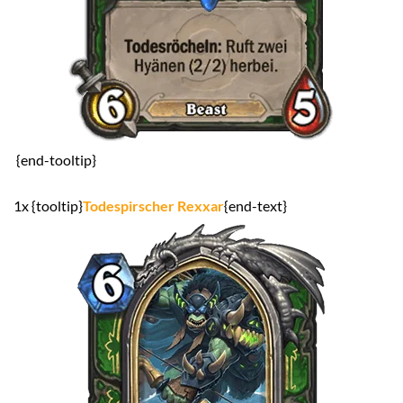
{end-tooltip}
1x {tooltip}
Todespirscher Rexxar
{end-text}