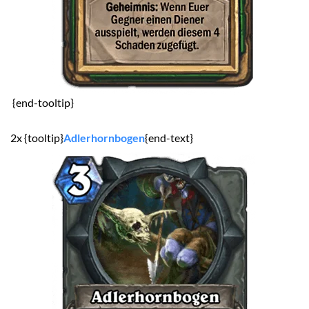
{end-tooltip}
2x {tooltip}
Adlerhornbogen
{end-text}