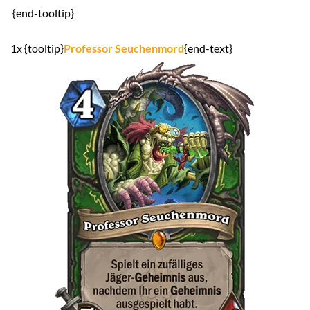
{end-tooltip}
1x {tooltip}
Professor Seuchenmord
{end-text}