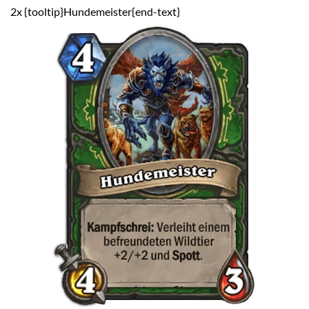
2x {tooltip}Hundemeister{end-text}