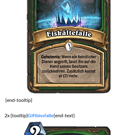
{end-tooltip}
2x {tooltip}
Giftbissfalle
{end-text}