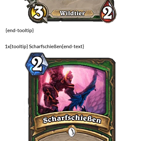
{end-tooltip}
1x{tooltip} Scharfschießen{end-text}