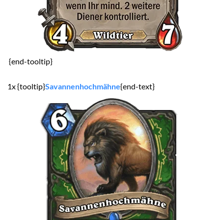
{end-tooltip}
1x {tooltip}
Savannenhochmähne
{end-text}