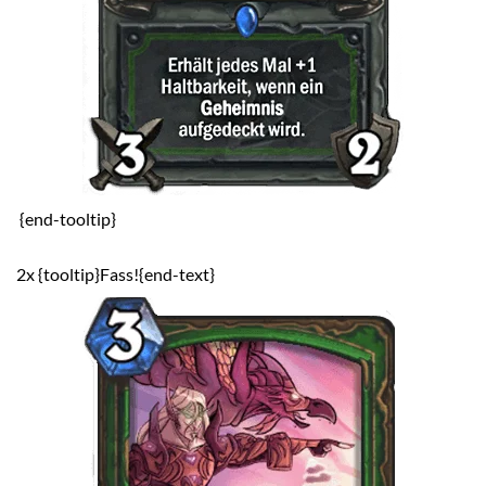
{end-tooltip}
2x {tooltip}Fass!{end-text}