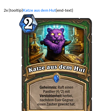
2x {tooltip}
Katze aus dem Hut
{end-text}