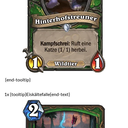
{end-tooltip}
1x {tooltip}Eiskältefalle{end-text}