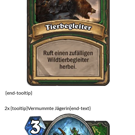
{end-tooltip}
2x {tooltip}Vermummte Jägerin{end-text}