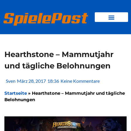
Zum
Inhalt
springen
BROWSER GAMES
CLIENT-GAMES
MINI-GAMES
Hearthstone – Mammutjahr
und tägliche Belohnungen
Sven
März 28, 2017
18:36
Keine Kommentare
Startseite
»
Hearthstone – Mammutjahr und tägliche
Belohnungen