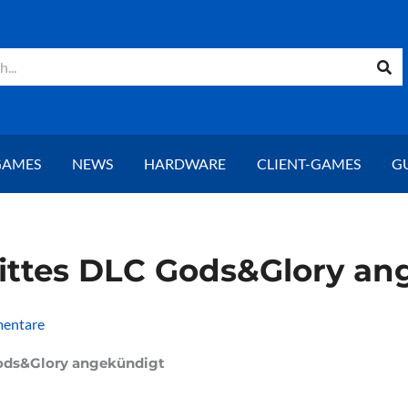
GAMES
NEWS
HARDWARE
CLIENT-GAMES
G
rittes DLC Gods&Glory an
entare
Gods&Glory angekündigt