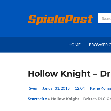
Zum
Inhalt
springen
Suche
HOME
BROWSER 
Hollow Knight – D
Sven
Januar 31, 2018
12:04
Keine Komm
Startseite
»
Hollow Knight – Drittes DLC 