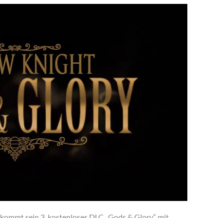
kommt sein 3. kostenloses DLC „Gods & Glory“ mit