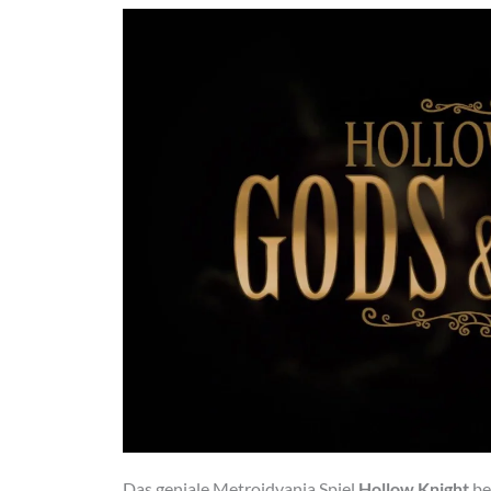
Das geniale Metroidvania Spiel
Hollow Knight
be