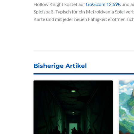
Hollow Knight kostet auf
GoG.com 12.69€
und a
Spielspaß. Typisch für ein Metroidvania Spiel verb
Karte und mit jeder neuen Fähigkeit eröffnen si
Bisherige Artikel