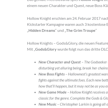
einem neuen Charakter und Quest, neue Boss Kä
Hollow Knight erschien am 24. Februar 2017 nach 
Kickstarter Kampagne waren auch 3 kostenlose E
„
Hidden Dreams
“ und „
The Grim Troupe
“
Hollow Knights – Gods&Glory, die neuen Featur
Mit „
Gods&Glory
wurde folgt nun das dritte DLC
New Character and Quest
– The Godseeker 
disturbing yet alluring being, break her chains
New Boss Fights
– Hallownest’s greatest warr
fights against the ultimate foes. Each new bat
how that’ll happen, but it may not be as you e
New Game Mode
– Hollow Knight receives a
classic for the genre. Complete the Gods & Gl
New Music
– Christopher Larkin is going all 