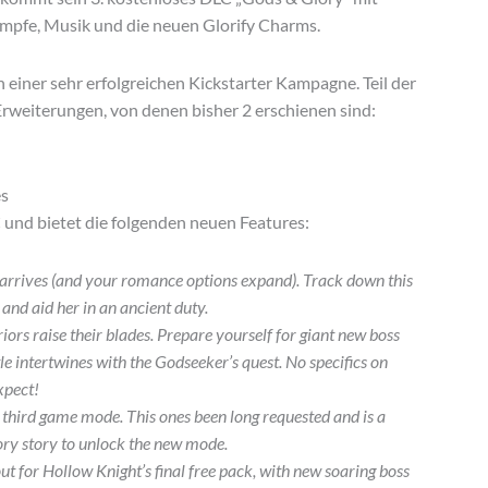
mpfe, Musik und die neuen Glorify Charms.
einer sehr erfolgreichen Kickstarter Kampagne. Teil der
rweiterungen, von denen bisher 2 erschienen sind:
es
 und bietet die folgenden neuen Features:
arrives (and your romance options expand). Track down this
 and aid her in an ancient duty.
iors raise their blades. Prepare yourself for giant new boss
tle intertwines with the Godseeker’s quest. No specifics on
xpect!
 third game mode. This ones been long requested and is a
ory story to unlock the new mode.
out for Hollow Knight’s final free pack, with new soaring boss