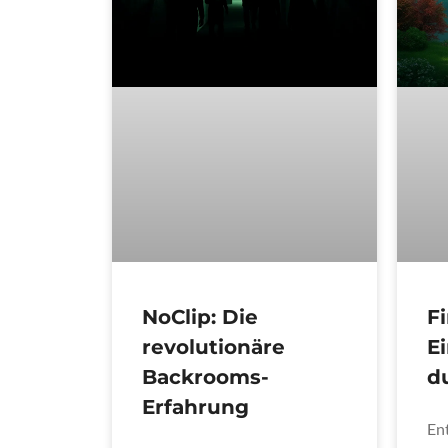
NoClip: Die
Fi
revolutionäre
E
Backrooms-
d
Erfahrung
En