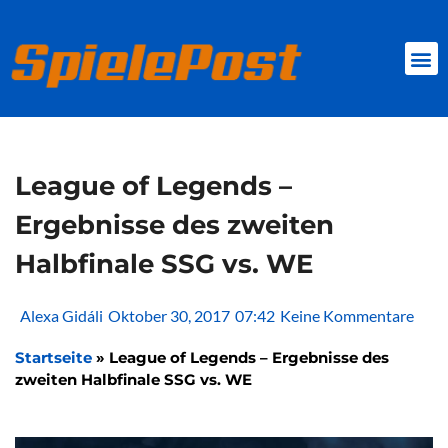
Zum
Inhalt
springen
BROWSER GAMES
CLIENT-GAMES
MINI-GAMES
League of Legends –
Ergebnisse des zweiten
Halbfinale SSG vs. WE
Alexa Gidáli
Oktober 30, 2017
07:42
Keine Kommentare
Startseite
»
League of Legends – Ergebnisse des
zweiten Halbfinale SSG vs. WE