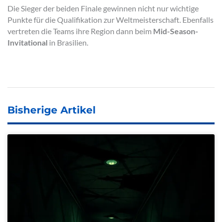
Die Sieger der beiden Finale gewinnen nicht nur wichtige
Punkte für die Qualifikation zur Weltmeisterschaft. Ebenfalls
vertreten die Teams ihre Region dann beim
Mid-Season-
Invitational
in Brasilien.
Bisherige Artikel