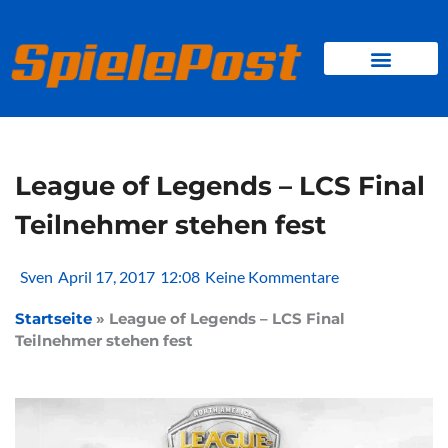
Zum
Inhalt
springen
BROWSER GAMES
CLIENT-GAMES
MINI-GAMES
League of Legends – LCS Final
Teilnehmer stehen fest
Sven
April 17, 2017
12:08
Keine Kommentare
Startseite
»
League of Legends – LCS Final
Teilnehmer stehen fest