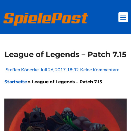
Zum
Inhalt
springen
BROWSER GAMES
CLIENT-GAMES
MINI-GAMES
League of Legends – Patch 7.15
Steffen Könecke
Juli 26, 2017
18:32
Keine Kommentare
Startseite
»
League of Legends – Patch 7.15