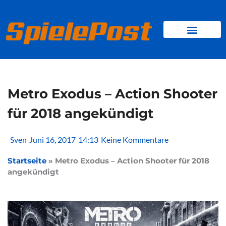
Zum
Inhalt
springen
BROWSER GAMES
CLIENT-GAMES
MINI-GAMES
Metro Exodus – Action Shooter
für 2018 angekündigt
Sven
Juni 16, 2017
14:13
Keine Kommentare
Startseite
»
Metro Exodus – Action Shooter für 2018
angekündigt