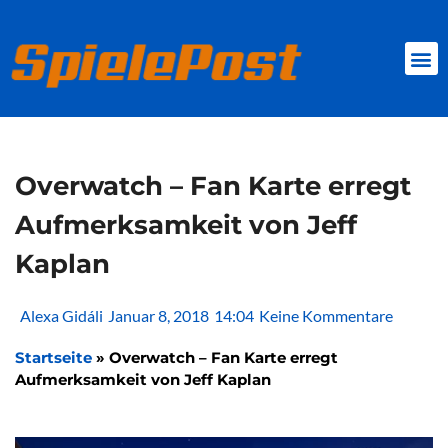
Zum
Inhalt
springen
BROWSER GAMES
CLIENT-GAMES
MINI-GAMES
Overwatch – Fan Karte erregt
Aufmerksamkeit von Jeff
Kaplan
Alexa Gidáli
Januar 8, 2018
14:04
Keine Kommentare
Startseite
»
Overwatch – Fan Karte erregt
Aufmerksamkeit von Jeff Kaplan