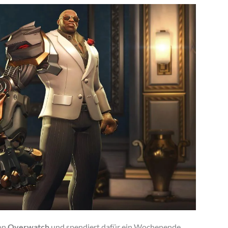
von
Overwatch
und spendiert dafür ein Wochenende