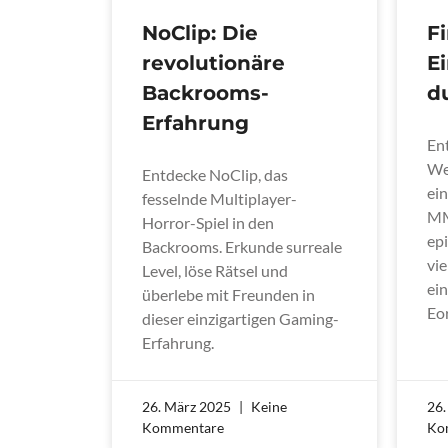
NoClip: Die
Fi
revolutionäre
E
Backrooms-
d
Erfahrung
En
Wel
Entdecke NoClip, das
ein
fesselnde Multiplayer-
MM
Horror-Spiel in den
ep
Backrooms. Erkunde surreale
vi
Level, löse Rätsel und
ei
überlebe mit Freunden in
Eo
dieser einzigartigen Gaming-
Erfahrung.
26. März 2025
Keine
26
Kommentare
Ko