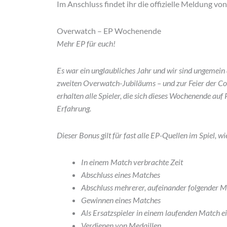
Im Anschluss findet ihr die offizielle Meldung von
Overwatch – EP Wochenende
Mehr EP für euch!
Es war ein unglaubliches Jahr und wir sind ungemein 
zweiten Overwatch-Jubiläums – und zur Feier der Com
erhalten alle Spieler, die sich dieses Wochenende au
Erfahrung.
Dieser Bonus gilt für fast alle EP-Quellen im Spiel, wi
In einem Match verbrachte Zeit
Abschluss eines Matches
Abschluss mehrerer, aufeinander folgender 
Gewinnen eines Matches
Als Ersatzspieler in einem laufenden Match e
Verdienen von Medaillen