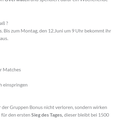
aß ?
los. Bis zum Montag, den 12.Juni um 9 Uhr bekommt ihr
aus.
er Matches
h einspringen
r der Gruppen Bonus nicht verloren, sondern wirken
s für den ersten
Sieg des Tages,
dieser bleibt bei 1500