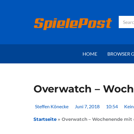
Zum
Inhalt
springen
Suche
HOME
BROWSER 
Overwatch – Woch
Steffen Könecke
Juni 7, 2018
10:54
Kei
Startseite
»
Overwatch – Wochenende mit 