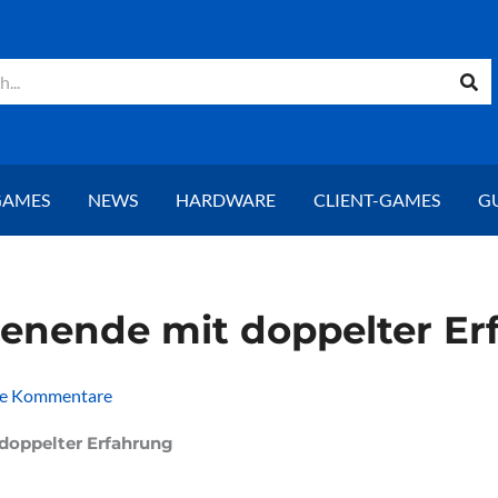
GAMES
NEWS
HARDWARE
CLIENT-GAMES
G
enende mit doppelter Er
ne Kommentare
doppelter Erfahrung