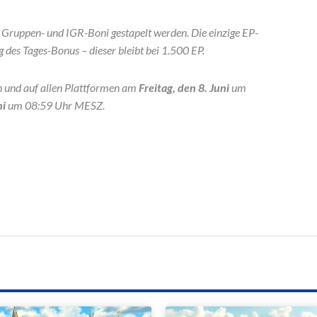
 Gruppen- und IGR-Boni gestapelt werden. Die einzige EP-
ieg des Tages-Bonus – dieser bleibt bei 1.500 EP.
 und auf allen Plattformen am
Freitag, den 8. Juni
um
ni
um 08:59 Uhr MESZ.