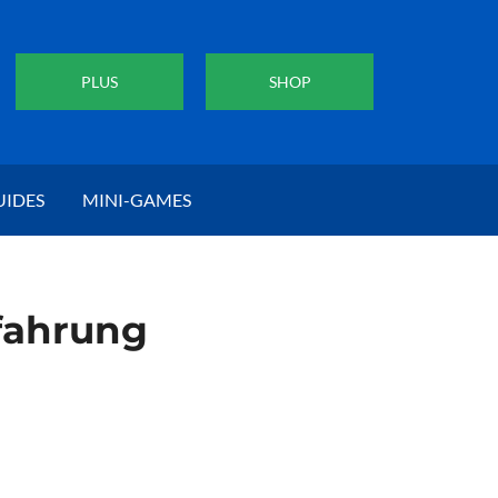
PLUS
SHOP
UIDES
MINI-GAMES
fahrung