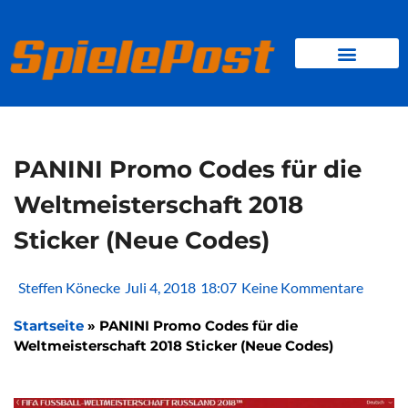
Zum
Inhalt
springen
BROWSER GAMES
CLIENT-GAMES
MINI-GAMES
PANINI Promo Codes für die
Weltmeisterschaft 2018
Sticker (Neue Codes)
Steffen Könecke
Juli 4, 2018
18:07
Keine Kommentare
Startseite
»
PANINI Promo Codes für die
Weltmeisterschaft 2018 Sticker (Neue Codes)