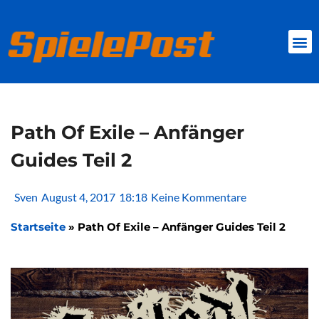
Zum
Inhalt
springen
BROWSER GAMES
CLIENT-GAMES
MINI-GAMES
Path Of Exile – Anfänger
Guides Teil 2
Sven
August 4, 2017
18:18
Keine Kommentare
Startseite
»
Path Of Exile – Anfänger Guides Teil 2