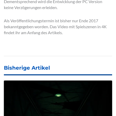
Dementsprechend wird die Entwicklung der PC Version
keine Verzögerungen erleiden.
Als Veröffentlichungstermin ist bisher nur Ende 2017
bekanntgegeben worden. Das Video mit Spielszenen in 4K
findet ihr am Anfang des Artikels.
Bisherige Artikel