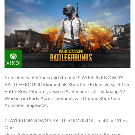
Konsolen Fans können sich freuen PLAYERUNKNOWN’S
BATTLEGROUNDS kommt als Xbox One Exklusive Spiel. Der
Battle Royal Shooter, dessen PC Version sich seit knapp 12
Wochen im Early Access befindet, wird für die Xbox One
Konsolen umgesetzt.
PLAYERUNKNOWN’S BATTLEGROUNDS – In 4K auf Xbox
One
Diese Ankündigung kommt passend zur Verkündung von