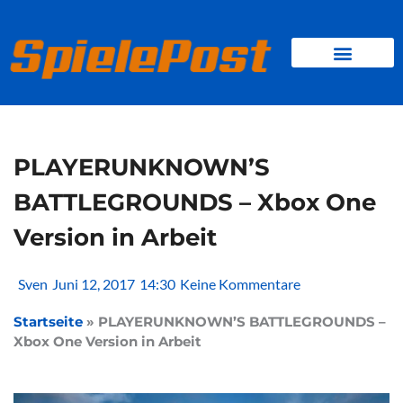
Zum
Inhalt
springen
BROWSER GAMES
CLIENT-GAMES
MINI-GAMES
PLAYERUNKNOWN’S
BATTLEGROUNDS – Xbox One
Version in Arbeit
Sven
Juni 12, 2017
14:30
Keine Kommentare
Startseite
»
PLAYERUNKNOWN’S BATTLEGROUNDS –
Xbox One Version in Arbeit