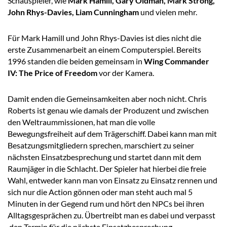
Schauspieler, wie
Mark Hamill, Gary Oldman, Mark Strong,
John Rhys-Davies, Liam Cunningham
und vielen mehr.
Für Mark Hamill und John Rhys-Davies ist dies nicht die
erste Zusammenarbeit an einem Computerspiel. Bereits
1996 standen die beiden gemeinsam in
Wing Commander
IV: The Price of Freedom
vor der Kamera.
Damit enden die Gemeinsamkeiten aber noch nicht. Chris
Roberts ist genau wie damals der Produzent und zwischen
den Weltraummissionen, hat man die volle
Bewegungsfreiheit auf dem Trägerschiff. Dabei kann man mit
Besatzungsmitgliedern sprechen, marschiert zu seiner
nächsten Einsatzbesprechung und startet dann mit dem
Raumjäger in die Schlacht. Der Spieler hat hierbei die freie
Wahl, entweder kann man von Einsatz zu Einsatz rennen und
sich nur die Action gönnen oder man steht auch mal 5
Minuten in der Gegend rum und hört den NPCs bei ihren
Alltagsgesprächen zu. Übertreibt man es dabei und verpasst
den Termin für die nächste Einsatzbesprechung,