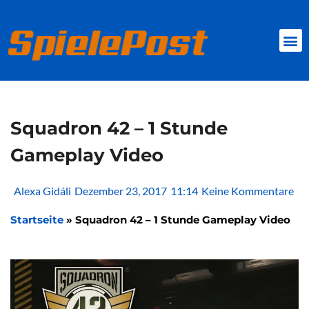
Zum
Inhalt
springen
BROWSER GAMES
CLIENT-GAMES
MINI-GAMES
Squadron 42 – 1 Stunde
Gameplay Video
Alexa Gidáli
Dezember 23, 2017
11:14
Keine Kommentare
Startseite
»
Squadron 42 – 1 Stunde Gameplay Video