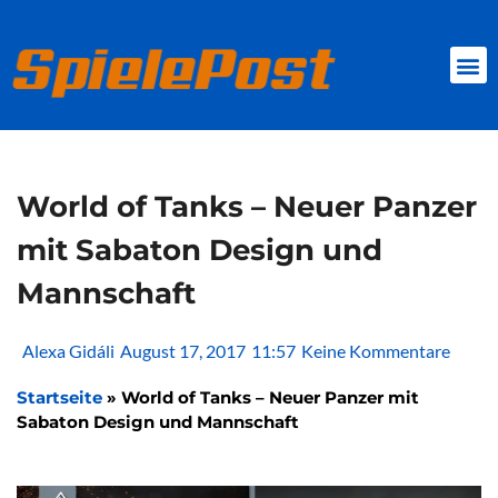
Zum
Inhalt
springen
BROWSER GAMES
CLIENT-GAMES
MINI-GAMES
World of Tanks – Neuer Panzer
mit Sabaton Design und
Mannschaft
Alexa Gidáli
August 17, 2017
11:57
Keine Kommentare
Startseite
»
World of Tanks – Neuer Panzer mit
Sabaton Design und Mannschaft