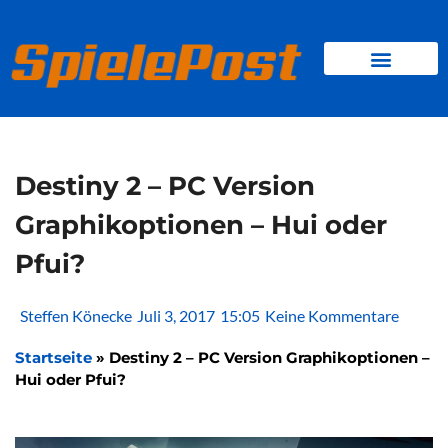
Zum
Inhalt
springen
BROWSER GAMES
CLIENT-GAMES
MINI-GAMES
Destiny 2 – PC Version
Graphikoptionen – Hui oder
Pfui?
Steffen Könecke
Juli 3, 2017
15:05
Keine Kommentare
Startseite
»
Destiny 2 – PC Version Graphikoptionen –
Hui oder Pfui?