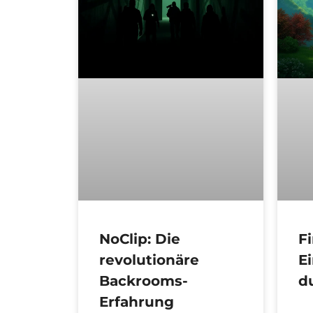
NoClip: Die
Fi
revolutionäre
E
Backrooms-
d
Erfahrung