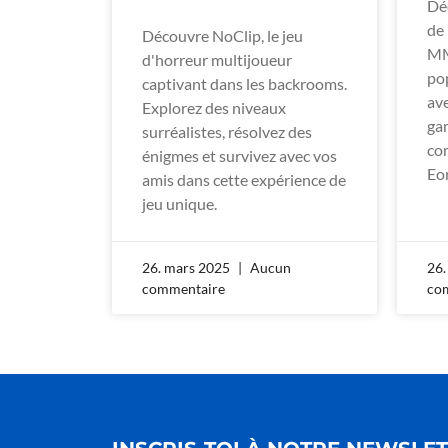
Dé
de 
Découvre NoClip, le jeu
MM
d'horreur multijoueur
po
captivant dans les backrooms.
av
Explorez des niveaux
ga
surréalistes, résolvez des
co
énigmes et survivez avec vos
Eo
amis dans cette expérience de
jeu unique.
26. mars 2025
Aucun
26.
commentaire
co