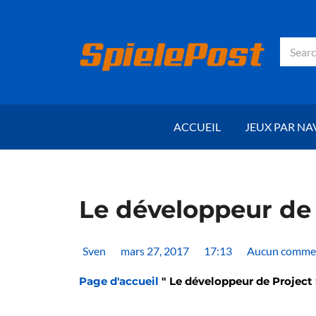
Skip
to
content
Recher
ACCUEIL
JEUX PAR NA
Le développeur de 
Sven
mars 27, 2017
17:13
Aucun comme
Page d'accueil
"
Le développeur de Project 