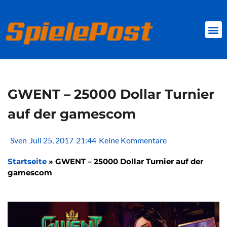
Zum
Inhalt
springen
BROWSER GAMES
CLIENT-GAMES
MINI-GAMES
GWENT – 25000 Dollar Turnier
auf der gamescom
Sven
Juli 25, 2017
21:44
Keine Kommentare
Startseite
»
GWENT – 25000 Dollar Turnier auf der
gamescom